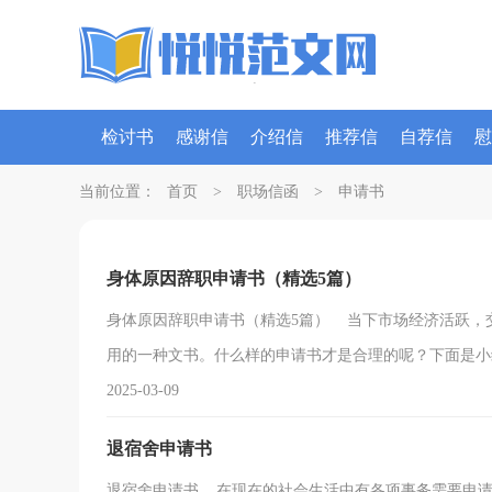
检讨书
感谢信
介绍信
推荐信
自荐信
慰
策划书
请假条
当前位置：
首页
>
职场信函
>
申请书
身体原因辞职申请书（精选5篇）
身体原因辞职申请书（精选5篇） 当下市场经济活跃，
用的一种文书。什么样的申请书才是合理的呢？下面是小编
2025-03-09
退宿舍申请书
退宿舍申请书 在现在的社会生活中有各项事务需要申请