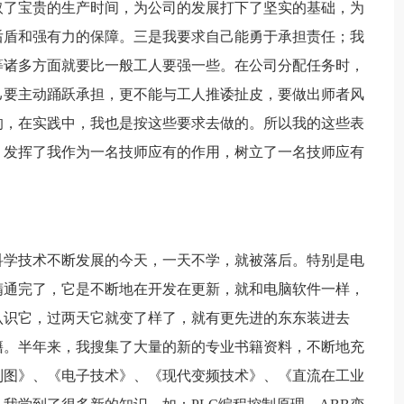
取了宝贵的生产时间，为公司的发展打下了坚实的基础，为
后盾和强有力的保障。三是我要求自己能勇于承担责任；我
等诸多方面就要比一般工人要强一些。在公司分配任务时，
己要主动踊跃承担，更不能与工人推诿扯皮，要做出师者风
的，在实践中，我也是按这些要求去做的。所以我的这些表
，发挥了我作为一名技师应有的作用，树立了一名技师应有
科学技术不断发展的今天，一天不学，就被落后。特别是电
精通完了，它是不断地在开发在更新，就和电脑软件一样，
认识它，过两天它就变了样了，就有更先进的东东装进去
籍。半年来，我搜集了大量的新的专业书籍资料，不断地充
制图》、《电子技术》、《现代变频技术》、《直流在工业