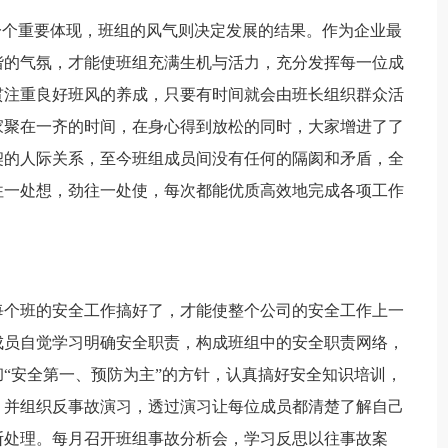
一个重要体现，班组的风气则决定发展的结果。作为企业最
谐的气氛，才能使班组充满生机与活力，充分发挥每一位成
贯注重良好班风的养成，只要有时间就会由班长组织群众活
家聚在一齐的时间，在身心得到放松的同时，大家增进了了
契的人际关系，至今班组成员间没有任何的隔阂和矛盾，全
往一处想，劲往一处使，每次都能优质高效地完成各项工作
每个班的安全工作搞好了，才能使整个公司的安全工作上一
成员自觉学习明确安全职责，构成班组中的安全职责网络，
“安全第一、预防为主”的方针，认真搞好安全知识培训，
，并组织反事故演习，透过演习让每位成员都清楚了解自己
断处理。每月召开班组事故分析会，学习反思以往事故案