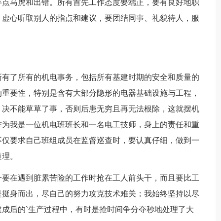
半点马虎和出错。所有首先工作态度要端正，要有良好地职
，虚心听取别人的指点和建议，要团结同事、礼貌待人，服
所有了所有的机电事务，包括所有基建时期的安全和质量的
的重要性，特别是含有大部分隐形的电器基础设施与工程，
，决不能草草了事，否则后患无穷且再无法根除，这就摆机
作为我是一位机电班班长和一名电工技师，身上的责任和重
不仅要求自己班组成员在监督巡查时，要认真仔细，做到一
道理。
一要在遇到脏累苦险的工作时抢在工人前头干，而且要比工
是挺身而出，尽自己的努力攻克技术难关；我始终坚持以尽
成后的`生产过程中，有时是抢时间争分夺秒地处理了大